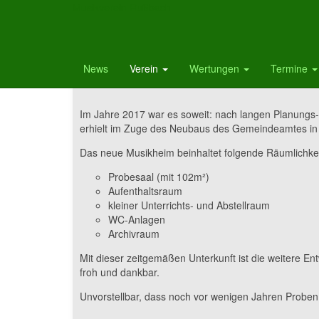
Musikverein Rußbach
Musikheim neu
News
Verein
Wertungen
Termine
Im Jahre 2017 war es soweit: nach langen Planung
erhielt im Zuge des Neubaus des Gemeindeamtes in 
Das neue Musikheim beinhaltet folgende Räumlichke
Probesaal (mit 102m²)
Aufenthaltsraum
kleiner Unterrichts- und Abstellraum
WC-Anlagen
Archivraum
Mit dieser zeitgemäßen Unterkunft ist die weitere E
froh und dankbar.
Unvorstellbar, dass noch vor wenigen Jahren Probe