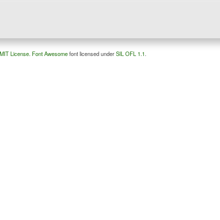
MIT License.
Font Awesome
font licensed under
SIL OFL 1.1
.